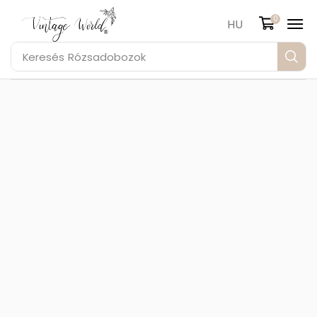
0
HU
Keresés
Rózsadobozok