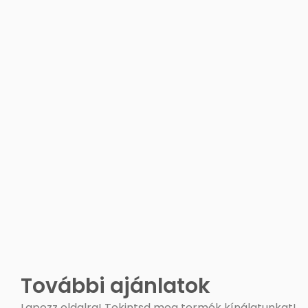
További ajánlatok
Lapozz oldalra! Tekintsd meg termék kínálatunkat!