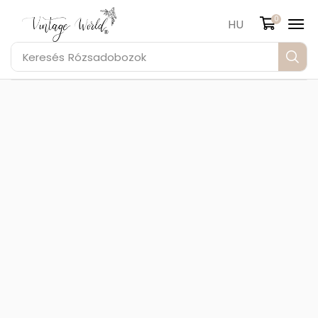
0
HU
Keresés
Rózsadobozok