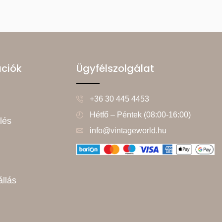
ációk
Ügyfélszolgálat
+36 30 445 4453
Hétfő – Péntek (08:00-16:00)
lés
info@vintageworld.hu
állás