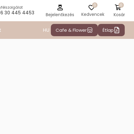
0
0
félszolgálat
6 30 445 4453
Kedvencek
Kosár
Bejelentkezés
HU
t
Cafe & Flower
Étlap