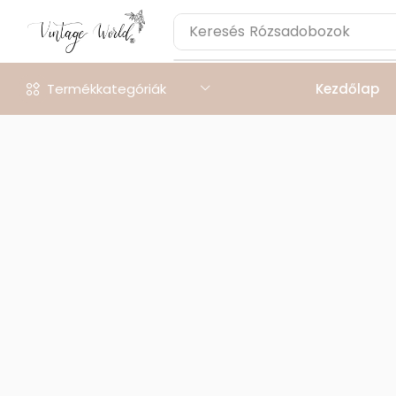
Keresés
Rózsadobozok
Termékkategóriák
Kezdőlap