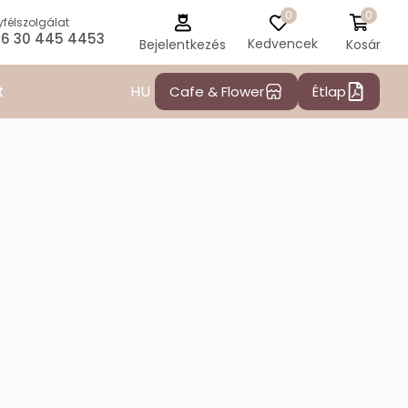
0
0
félszolgálat
6 30 445 4453
Kedvencek
Kosár
Bejelentkezés
HU
t
Cafe & Flower
Étlap