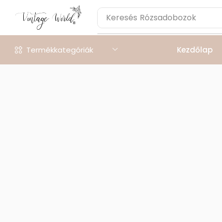
Keresés
Rózsadobozok
Termékkategóriák
Kezdőlap