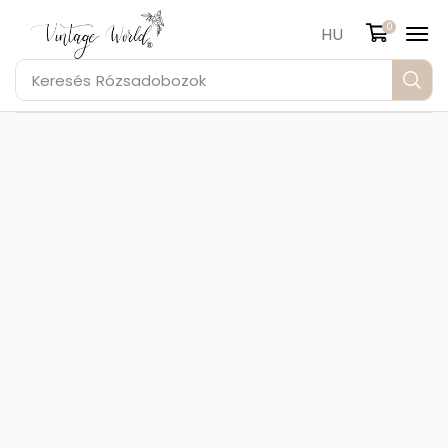
0
HU
Keresés
Rózsadobozok