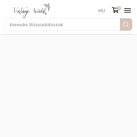
0
HU
Keresés
Rózsadobozok