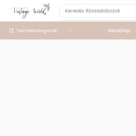
Keresés
Rózsadobozok
Termékkategóriák
Kezdőlap