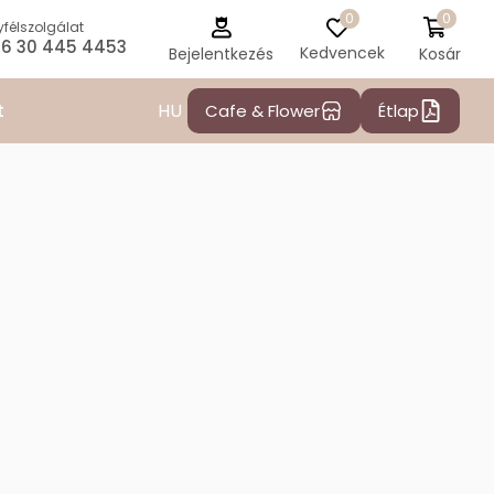
0
0
félszolgálat
6 30 445 4453
Kedvencek
Kosár
Bejelentkezés
HU
t
Cafe & Flower
Étlap