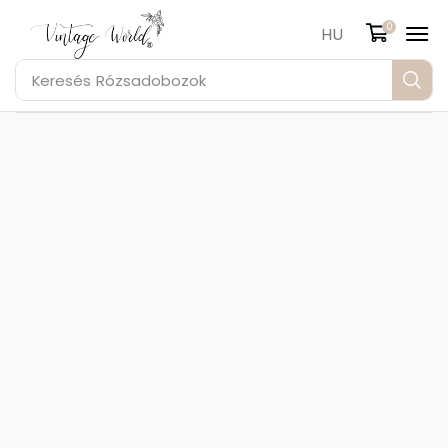
0
HU
Keresés
Rózsadobozok