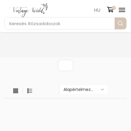
0
HU
Keresés
Rózsadobozok