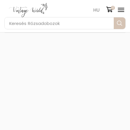
0
HU
Keresés
Rózsadobozok