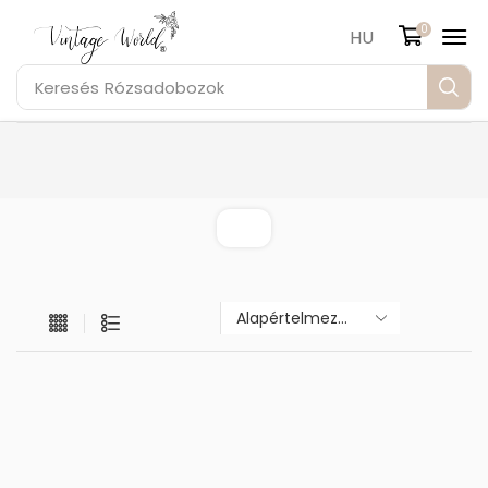
0
HU
Keresés
Rózsadobozok