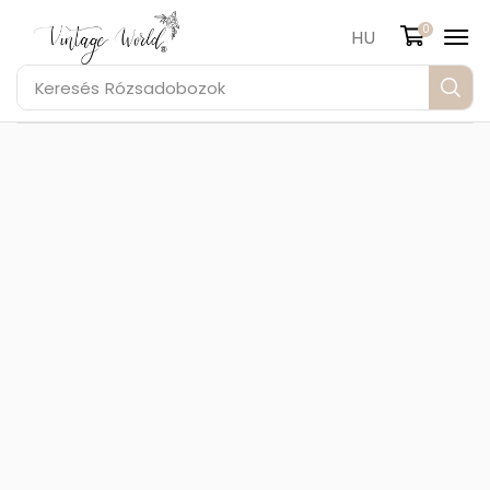
0
HU
Keresés
Rózsadobozok