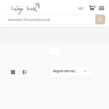
0
HU
Keresés
Rózsadobozok