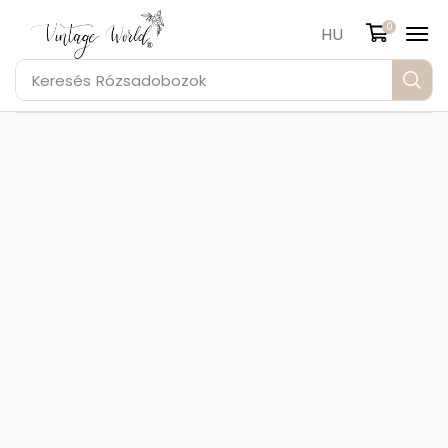
0
HU
Keresés
Rózsadobozok