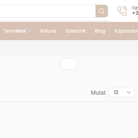
Ügy
+3
Termékek
Rólunk
Üzletünk
Blog
Kapcsola
Mutat