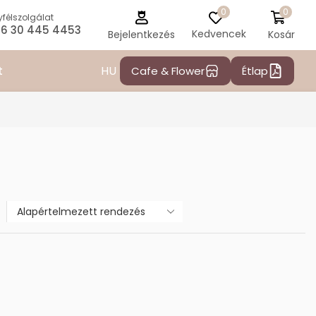
0
0
félszolgálat
6 30 445 4453
Kedvencek
Kosár
Bejelentkezés
HU
t
Cafe & Flower
Étlap