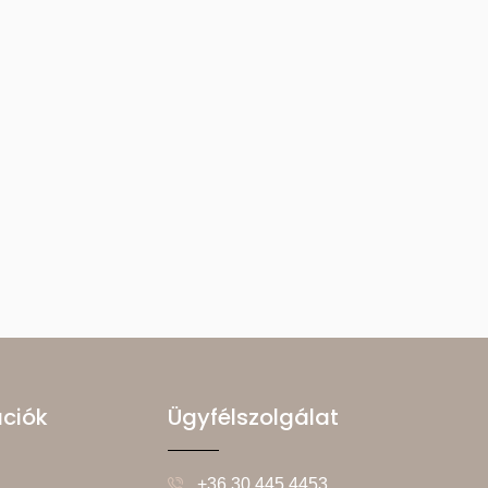
ációk
Ügyfélszolgálat
+36 30 445 4453