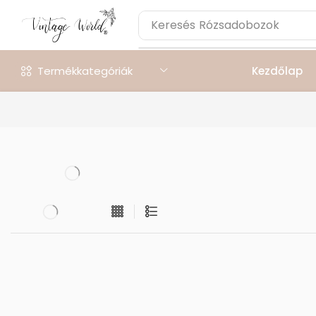
Keresés
Rózsadobozok
Termékkategóriák
Kezdőlap