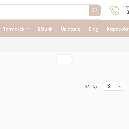
Ügy
+3
Termékek
Rólunk
Üzletünk
Blog
Kapcsola
Mutat