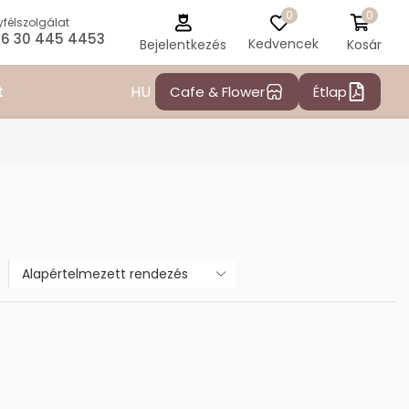
0
0
félszolgálat
6 30 445 4453
Kedvencek
Kosár
Bejelentkezés
HU
t
Cafe & Flower
Étlap