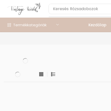
Keresés
Rózsadobozok
Termékkategóriák
Kezdőlap