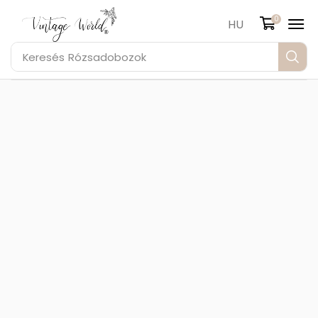
0
HU
Keresés
Rózsadobozok