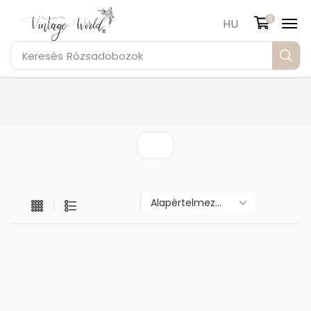
0
HU
Keresés
Rózsadobozok