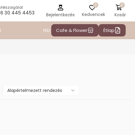
0
0
félszolgálat
6 30 445 4453
Kedvencek
Kosár
Bejelentkezés
HU
t
Cafe & Flower
Étlap