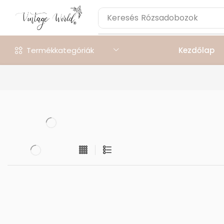
Keresés
Rózsadobozok
Termékkategóriák
Kezdőlap