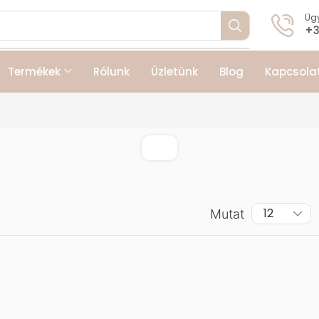
Ügy
+3
Termékek
Rólunk
Üzletünk
Blog
Kapcsola
Mutat