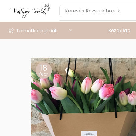
Keresés
Rózsadobozok
Termékkategóriák
Kezdőlap
18
febr