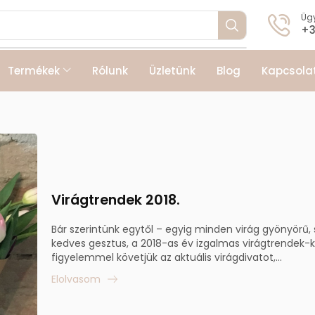
Ügy
+3
Termékek
Rólunk
Üzletünk
Blog
Kapcsola
Virágtrendek 2018.
Bár szerintünk egytől – egyig minden virág gyönyörű,
kedves gesztus, a 2018-as év izgalmas virágtrendek-k
figyelemmel követjük az aktuális virágdivatot,...
Elolvasom