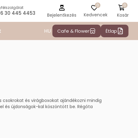
0
0
félszolgálat
6 30 445 4453
Kedvencek
Kosár
Bejelentkezés
HU
t
Cafe & Flower
Étlap
 s csokrokat és virágboxokat ajándékozni mindig
el és újdonságok-kal köszöntött be. Régóta