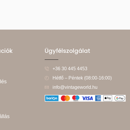
ációk
Ügyfélszolgálat
+36 30 445 4453
Hétfő – Péntek (08:00-16:00)
lés
info@vintageworld.hu
állás