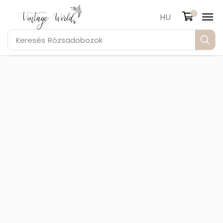
0
HU
Keresés
Rózsadobozok