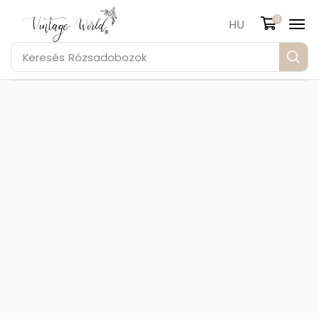
0
HU
Keresés
Rózsadobozok