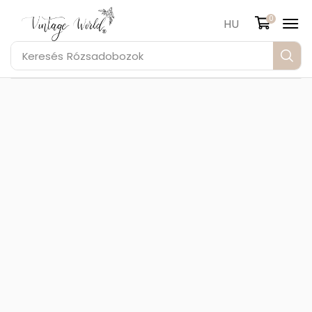
0
HU
Keresés
Rózsadobozok