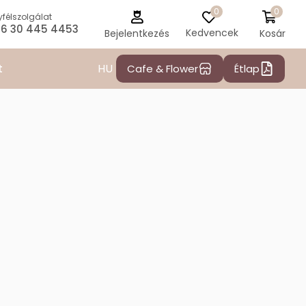
0
0
félszolgálat
6 30 445 4453
Kedvencek
Kosár
Bejelentkezés
HU
t
Cafe & Flower
Étlap