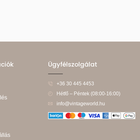
ációk
Ügyfélszolgálat
+36 30 445 4453
Hétfő – Péntek (08:00-16:00)
lés
info@vintageworld.hu
állás