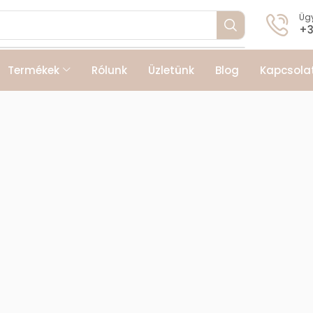
Ügy
+3
Termékek
Rólunk
Üzletünk
Blog
Kapcsola