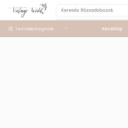
Keresés
Rózsadobozok
Termékkategóriák
Kezdőlap