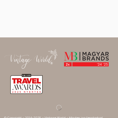
© Copyright – 2014-2025 – Vintage World – Minden jog fenntartva!