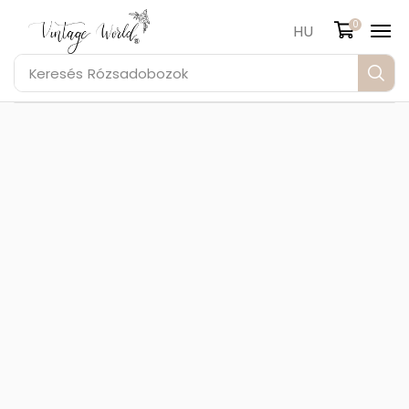
0
HU
Keresés
Rózsadobozok