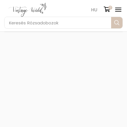
0
HU
Keresés
Rózsadobozok