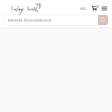
0
HU
Keresés
Rózsadobozok