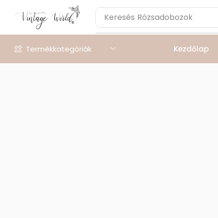
Keresés
Rózsadobozok
Termékkategóriák
Kezdőlap