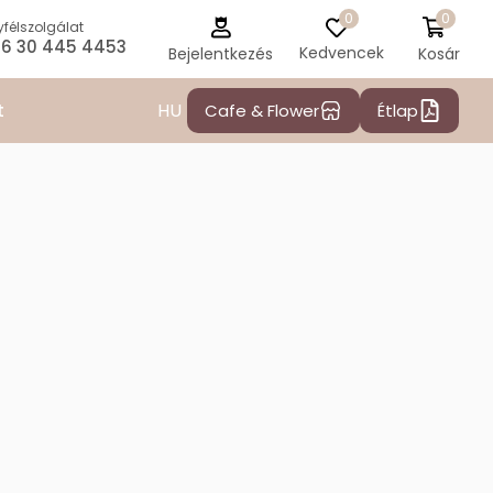
0
0
félszolgálat
6 30 445 4453
Kedvencek
Kosár
Bejelentkezés
HU
t
Cafe & Flower
Étlap