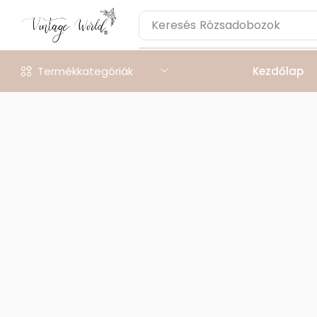
Keresés
Rózsadobozok
Termékkategóriák
Kezdőlap