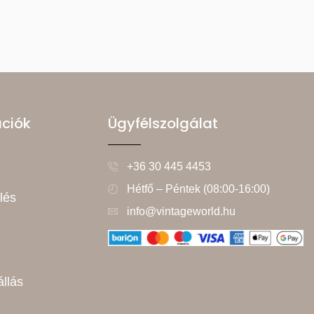
ációk
Ügyfélszolgálat
+36 30 445 4453
Hétfő – Péntek (08:00-16:00)
lés
info@vintageworld.hu
állás