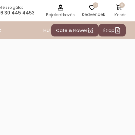
0
0
félszolgálat
6 30 445 4453
Kedvencek
Kosár
Bejelentkezés
HU
t
Cafe & Flower
Étlap