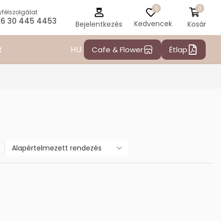
0
0
félszolgálat
6 30 445 4453
Kedvencek
Kosár
Bejelentkezés
HU
t
Cafe & Flower
Étlap