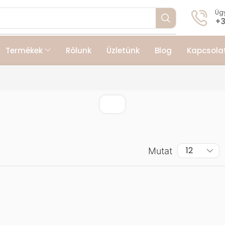
Ügy
+3
Termékek
Rólunk
Üzletünk
Blog
Kapcsola
Mutat