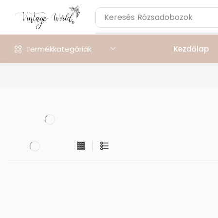
Keresés
Rózsadobozok
Termékkategóriák
Kezdőlap