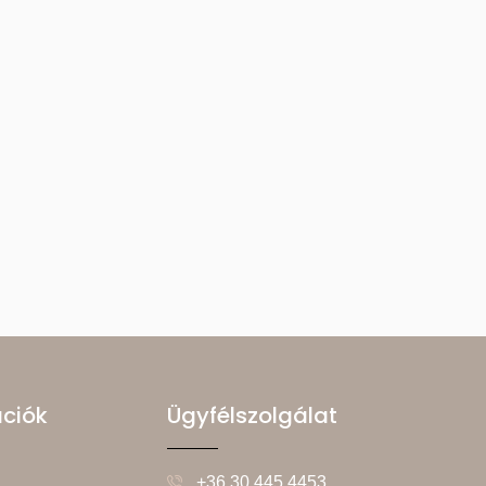
ációk
Ügyfélszolgálat
+36 30 445 4453