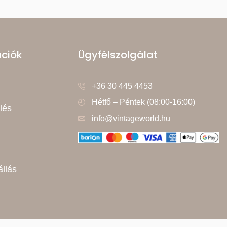
ációk
Ügyfélszolgálat
+36 30 445 4453
Hétfő – Péntek (08:00-16:00)
lés
info@vintageworld.hu
állás