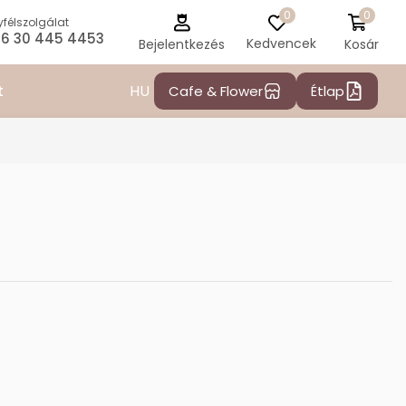
0
0
félszolgálat
6 30 445 4453
Kedvencek
Kosár
Bejelentkezés
HU
t
Cafe & Flower
Étlap