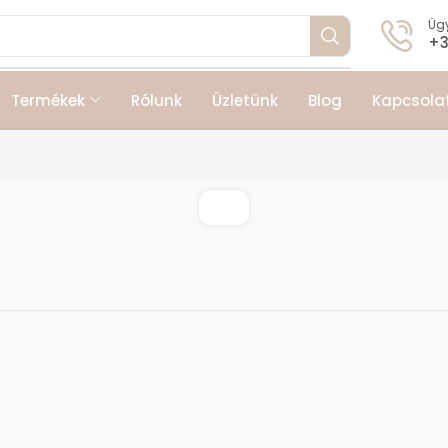
Ügy
+3
Termékek
Rólunk
Üzletünk
Blog
Kapcsola