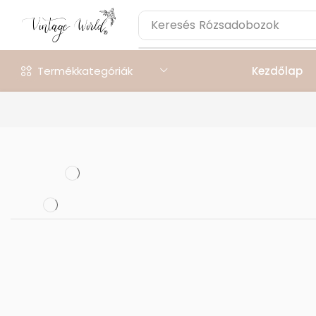
Keresés
Rózsadobozok
Termékkategóriák
Kezdőlap