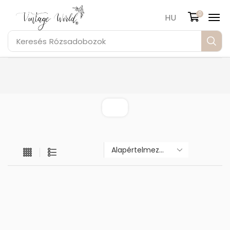
0
HU
Keresés
Rózsadobozok