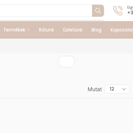
Ügy
+3
Termékek
Rólunk
Üzletünk
Blog
Kapcsola
Mutat