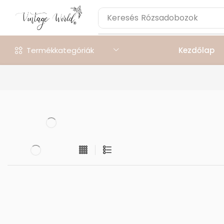
Keresés
Rózsadobozok
Termékkategóriák
Kezdőlap