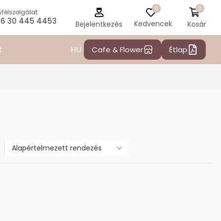
0
0
félszolgálat
6 30 445 4453
Kedvencek
Kosár
Bejelentkezés
HU
t
Cafe & Flower
Étlap