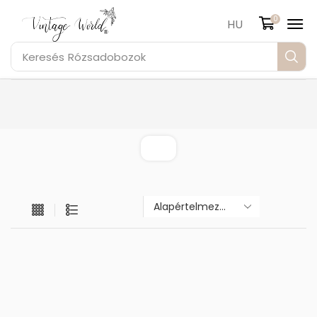
0
HU
Keresés
Rózsadobozok