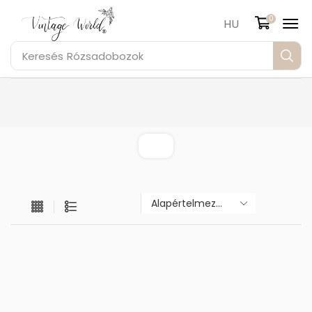
0
HU
Keresés
Rózsadobozok