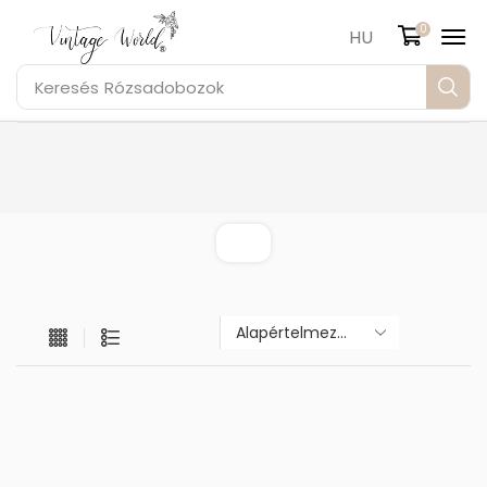
0
HU
Keresés
Rózsadobozok