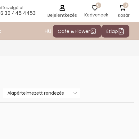
0
0
félszolgálat
6 30 445 4453
Kedvencek
Kosár
Bejelentkezés
HU
t
Cafe & Flower
Étlap