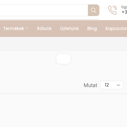
Ügy
+3
Termékek
Rólunk
Üzletünk
Blog
Kapcsola
Mutat