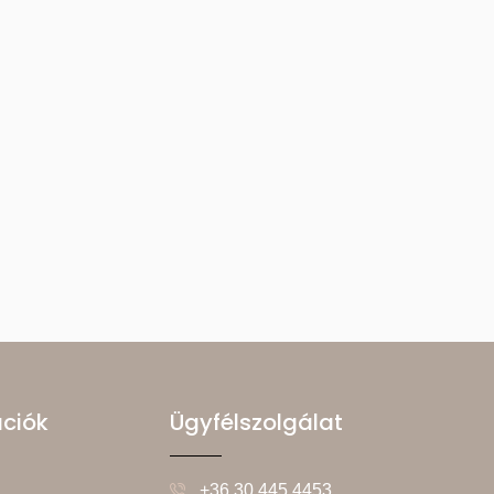
ációk
Ügyfélszolgálat
+36 30 445 4453