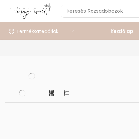
Keresés
Rózsadobozok
Termékkategóriák
Kezdőlap