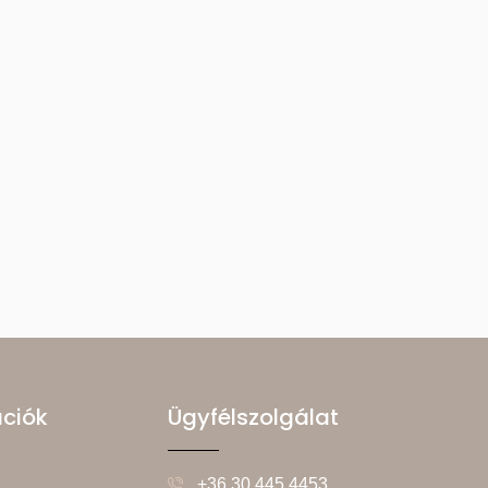
ációk
Ügyfélszolgálat
+36 30 445 4453