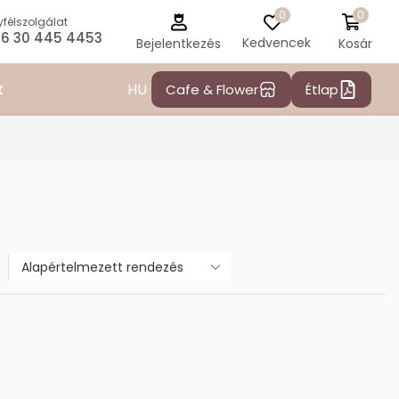
0
0
félszolgálat
6 30 445 4453
Kedvencek
Kosár
Bejelentkezés
HU
t
Cafe & Flower
Étlap