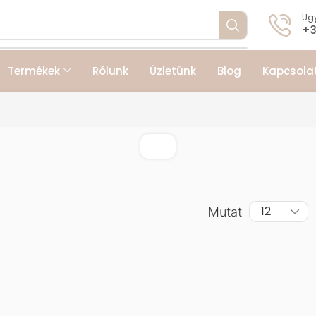
Ügy
+3
Termékek
Rólunk
Üzletünk
Blog
Kapcsola
Mutat