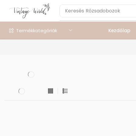
Keresés
Rózsadobozok
Termékkategóriák
Kezdőlap