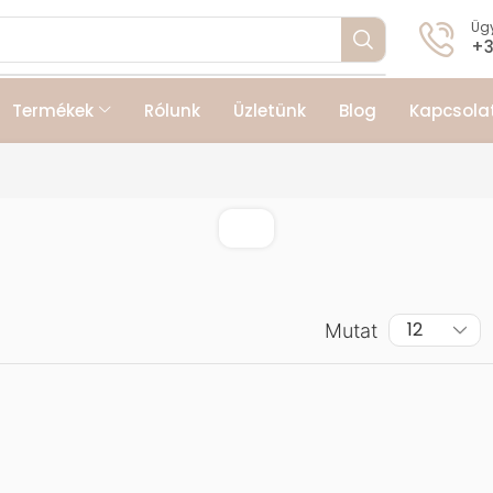
Ügy
+3
Termékek
Rólunk
Üzletünk
Blog
Kapcsola
Mutat