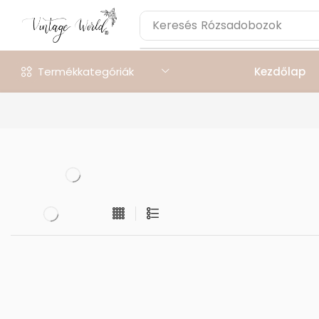
Keresés
Rózsadobozok
Termékkategóriák
Kezdőlap