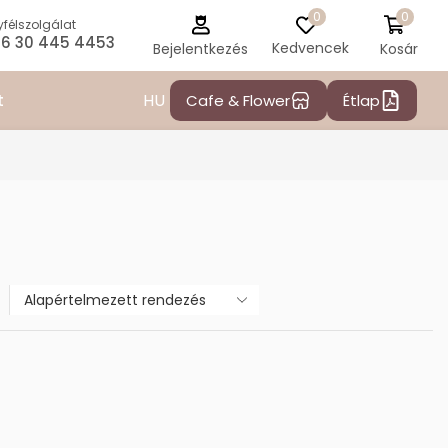
0
0
félszolgálat
6 30 445 4453
Kedvencek
Kosár
Bejelentkezés
HU
t
Cafe & Flower
Étlap