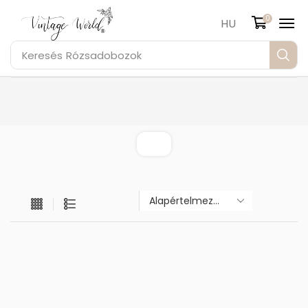
0
HU
Keresés
Rózsadobozok