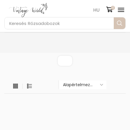
0
HU
Keresés
Rózsadobozok