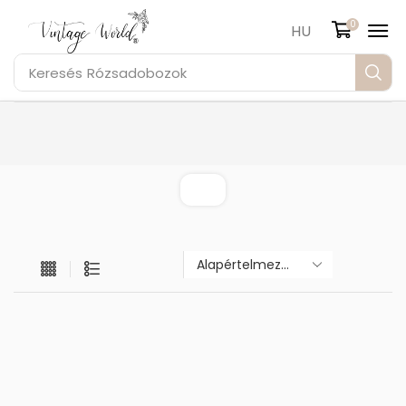
0
HU
Keresés
Rózsadobozok