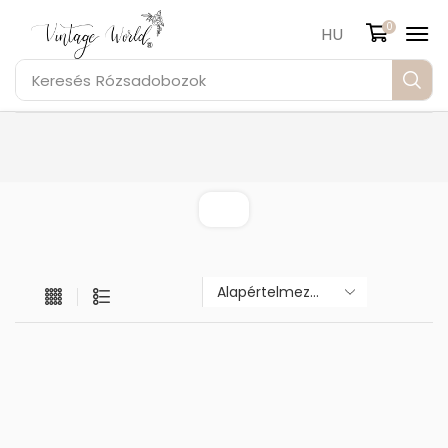
0
HU
Keresés
Rózsadobozok