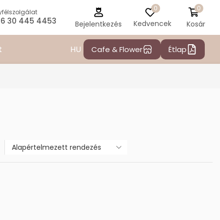
0
0
félszolgálat
6 30 445 4453
Kedvencek
Kosár
Bejelentkezés
HU
t
Cafe & Flower
Étlap