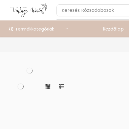
Keresés
Rózsadobozok
Termékkategóriák
Kezdőlap