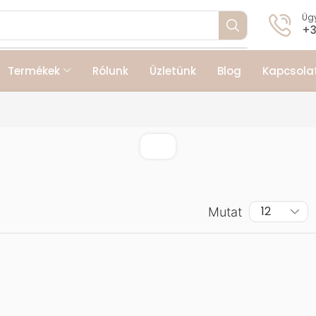
Ügy
+3
Termékek
Rólunk
Üzletünk
Blog
Kapcsola
Mutat