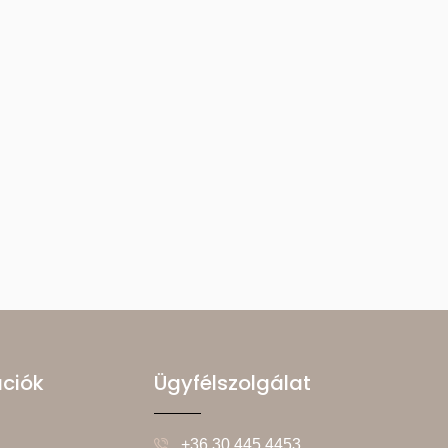
ációk
Ügyfélszolgálat
+36 30 445 4453