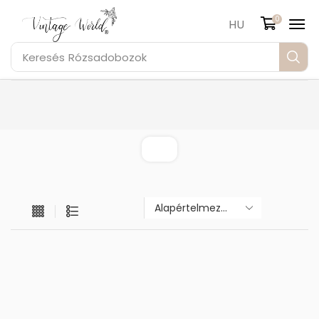
0
HU
Keresés
Rózsadobozok