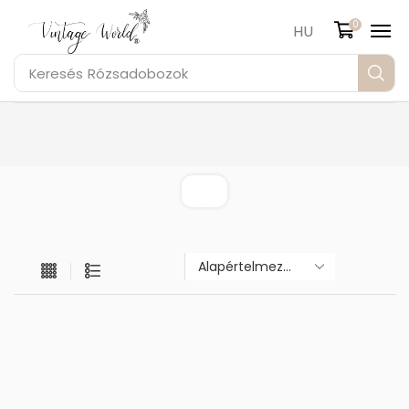
0
HU
Keresés
Rózsadobozok