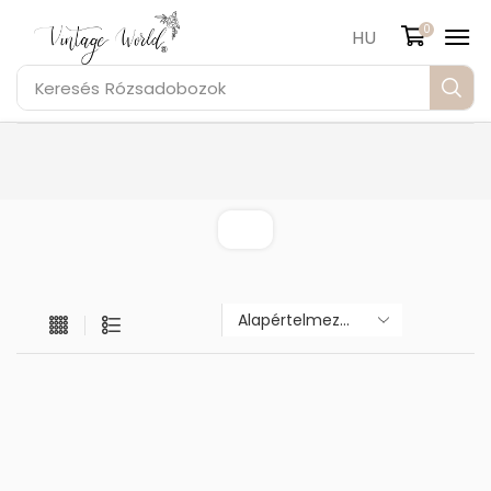
0
HU
Keresés
Rózsadobozok