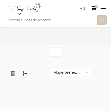
0
HU
Keresés
Rózsadobozok