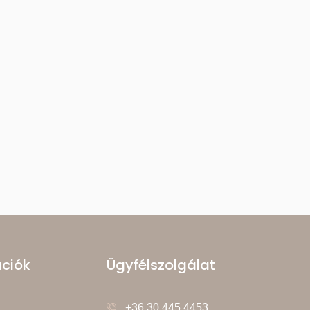
ációk
Ügyfélszolgálat
+36 30 445 4453