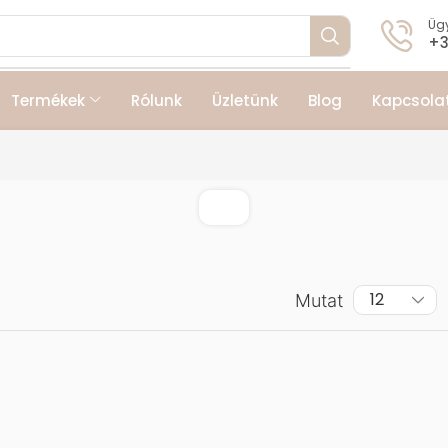
Ügy
+3
Termékek
Rólunk
Üzletünk
Blog
Kapcsola
Mutat