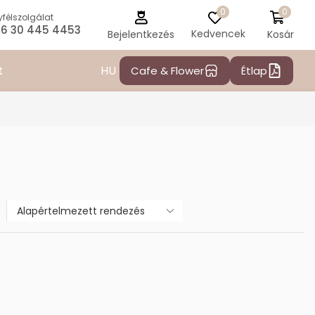
0
0
félszolgálat
6 30 445 4453
Kedvencek
Kosár
Bejelentkezés
HU
t
Cafe & Flower
Étlap