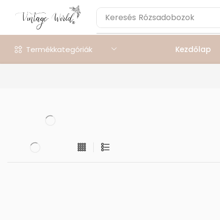
Keresés
Rózsadobozok
Termékkategóriák
Kezdőlap