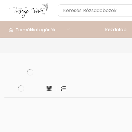
Keresés
Rózsadobozok
Termékkategóriák
Kezdőlap