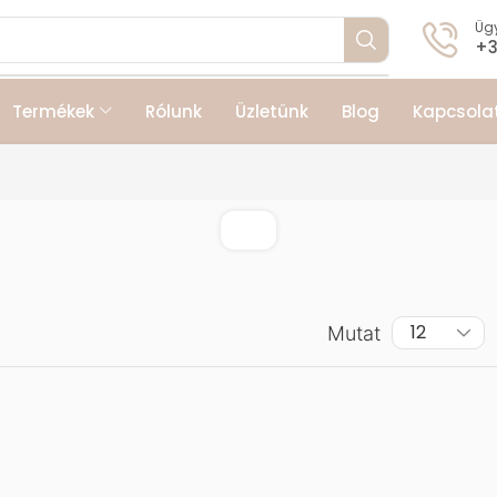
Ügy
+3
Termékek
Rólunk
Üzletünk
Blog
Kapcsola
Mutat