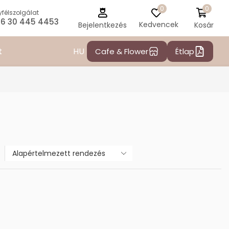
0
0
félszolgálat
6 30 445 4453
Kedvencek
Kosár
Bejelentkezés
HU
t
Cafe & Flower
Étlap